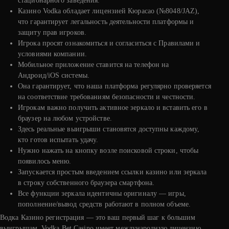
стационарного заведения.
Казино Vodka обладает лицензией Кюрасао (№8048/JAZ),
что гарантирует легальность деятельности платформы и
защиту прав игроков.
Игрока просят ознакомиться и согласиться с Правилами и
условиями компании.
Мобильное приложение ставится на телефон на
Андроид/iOS системы.
Она гарантирует, что наша платформа регулярно проверяется
на соответствие требованиям безопасности и честности.
Игрокам важно получить активное зеркало и вставить его в
браузер на любом устройстве.
Здесь реальные выигрыши становятся доступны каждому,
кто готов испытать удачу.
Нужно нажать на кнопку возле поисковой строки, чтобы
появилось меню.
Запускается простым введением ссылки казино или зеркала
в строку собственного браузера смартфона.
Все функции зеркала идентичны оригиналу — игры,
пополнение/вывод средств работают в полном объеме.
Водка Казино регистрация — это ваш первый шаг к большим
выигрышам. Vodka Bet Casino имеет международную лицензию