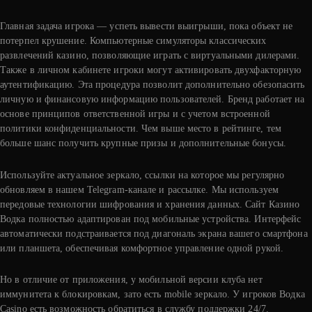
Главная задача игрока — успеть вывести выигрыши, пока объект не
потерпел крушение. Компьютерные симуляторы классических
развлечений казино, позволяющие играть с виртуальными дилерами.
Также в личном кабинете игроки могут активировать двухфакторную
аутентификацию. Эта процедура позволит дополнительно обезопасить
личную и финансовую информацию пользователей. Бренд работает на
основе принципов ответственной игры и с учетом встроенной
политики конфиденциальности. Чем выше место в рейтинге, тем
больше шанс получить крупные призы и дополнительные бонусы.
Используйте актуальное зеркало, ссылки на которое мы регулярно
обновляем в нашем Telegram-канале и рассылке. Мы используем
передовые технологии шифрования и хранения данных. Сайт Казино
Водка полностью адаптирован под мобильные устройства. Интерфейс
автоматически подстраивается под диагональ экрана вашего смартфона
или планшета, обеспечивая комфортное управление одной рукой.
Но в отличие от приложения, у мобильной версии клуба нет
иммунитета к блокировкам, зато есть mobile зеркало. У игроков Водка
Casino есть возможность обратиться в службу поддержки 24/7.