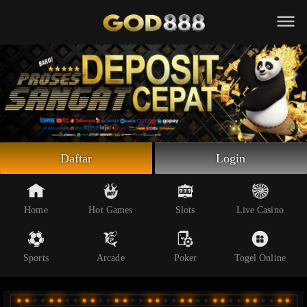
Beranda
Slot Online
Live Casino
Sportsbook
Arcade
Togel Online
Daftar
Login
Poker
Whatsapp
Home
Hot Games
Slots
Live Casino
Telegram
Sports
Arcade
Poker
Togel Online
Livechat