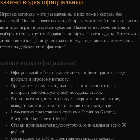
казино водка официальный
Игровые автоматы – это развлечение, в них можно сыграть без
вложений. Она позволяет сделать обзор возможностей и характеристик
автича до игры на реальные средства! Нажмите на любой автомат и
выберите demo, крутите барабаны на виртуальные кредиты. Достаточно
лишь обновить страницу или зайти в эмулятор заново, а потом снова
играть на добавленные “фантики”.
казино водка официальный
Официальный сайт открывает доступ к регистрации, входу в
профиль и игровому каталогу.
Проводится ежемесячно, выигрывают игроки, которые
набирают наибольшую сумму победных ставок.
В приложении доступны бонусы, турниры, пополнение,
вывод и каталог автоматов от топовых провайдеров.
Live-казино представлено студиями Evolution Gaming,
Pragmatic Play Live и Live88.
Ставки принимаются круглосуточно, минимальная всего 50
рублей.
Возвращаем до 15% от проигранных средств каждый