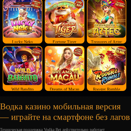
Lucky Neko
Fortune Tiger
Treasures of Aztec
Wild Bandito
Dreams of Macau
Rooster Rumble
Водка казино мобильная версия
— играйте на смартфоне без лагов
Техническая поддержка Vodka Bet действительно работает