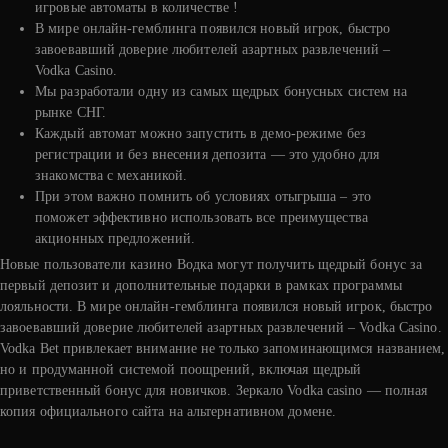
игровые автоматы в количестве !
В мире онлайн-гемблинга появился новый игрок, быстро
завоевавший доверие любителей азартных развлечений –
Vodka Casino.
Мы разработали одну из самых щедрых бонусных систем на
рынке СНГ.
Каждый автомат можно запустить в демо-режиме без
регистрации и без внесения депозита — это удобно для
знакомства с механикой.
При этом важно помнить об условиях отыгрыша – это
поможет эффективно использовать все преимущества
акционных предложений.
Новые пользователи казино Водка могут получить щедрый бонус за
первый депозит и дополнительные подарки в рамках программы
лояльности. В мире онлайн-гемблинга появился новый игрок, быстро
завоевавший доверие любителей азартных развлечений – Vodka Casino.
Vodka Bet привлекает внимание не только запоминающимся названием,
но и продуманной системой поощрений, включая щедрый
приветственный бонус для новичков. Зеркало Vodka casino — полная
копия официального сайта на альтернативном домене.