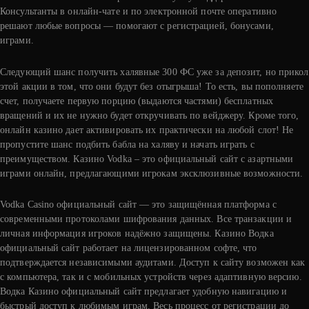
Консультанты в онлайн-чате и по электронной почте оперативно
решают любые вопросы — помогают с регистрацией, бонусами,
играми.
Следующий шанс получить халявные 300 ФС уже за депозит, но прикол
этой акции в том, что они будут без отыгрыша! То есть, вы пополняете
счет, получаете первую порцию (выдаются частями) бесплатных
вращений и их не нужно будет откручивать по вейджеру. Кроме того,
онлайн казино дает активировать их практически на любой слот! Не
пропустите шанс подбить бабла на халяву и начать играть с
преимуществом. Казино Vodka – это официальный сайт с азартными
играми онлайн, предлагающими игрокам эксклюзивные возможности.
Vodka Casino официальный сайт — это защищённая платформа с
современными протоколами шифрования данных. Все транзакции и
личная информация игроков надёжно защищены. Казино Водка
официальный сайт работает на лицензированном софте, что
подтверждается независимыми аудитами. Доступ к сайту возможен как
с компьютера, так и с мобильных устройств через адаптивную версию.
Водка Казино официальный сайт предлагает удобную навигацию и
быстрый доступ к любимым играм. Весь процесс от регистрации до