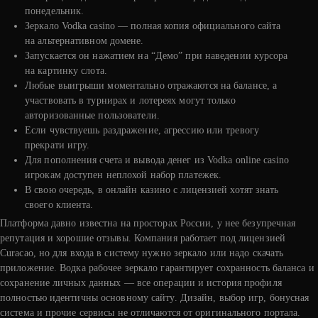
понедельник.
Зеркало Vodka casino — полная копия официального сайта
на альтернативном домене.
Запускается он нажатием на “Демо” при наведении курсора
на картинку слота.
Любые выигрыши моментально отражаются на балансе, а
участвовать в турнирах и лотереях могут только
авторизованные пользователи.
Если чувствуешь раздражение, агрессию или тревогу
прекрати игру.
Для пополнения счета и вывода денег из Vodka online casino
игрокам доступен неплохой набор платежек.
В свою очередь, в онлайн казино с лицензией хотят знать
своего клиента.
Платформа давно известна на просторах России, у нее безупречная
репутация и хорошие отзывы. Компания работает под лицензией
Curacao, но для входа в систему нужно зеркало или надо скачать
приложение. Водка рабочее зеркало гарантирует сохранность баланса и
сохранение личных данных — все операции и история профиля
полностью идентичны основному сайту. Дизайн, выбор игр, бонусная
система и прочие сервисы не отличаются от оригинального портала.