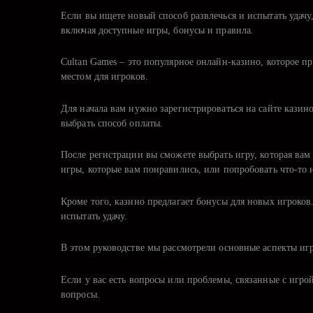
Если вы ищете новый способ развлечься и испытать удачу,
включая доступные игры, бонусы и правила.
Сultan Games – это популярное онлайн-казино, которое п
местом для игроков.
Для начала вам нужно зарегистрироваться на сайте казин
выбрать способ оплаты.
После регистрации вы сможете выбрать игру, которая вам
игры, которые вам понравились, или попробовать что-то 
Кроме того, казино предлагает бонусы для новых игроков
испытать удачу.
В этом руководстве мы рассмотрели основные аспекты игры
Если у вас есть вопросы или проблемы, связанные с игро
вопросы.