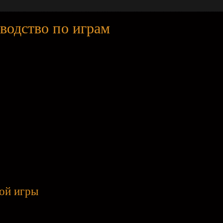
водство по играм
ной игры