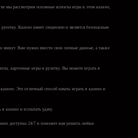
дстве мы рассмотрим основные аспекты игры в этом казино,
и рулетку. Казино имеет лицензию и является безопасным
ько минут. Вам нужно ввести свои личные данные, а также
оты, карточные игры и рулетку. Вы можете играть в
казино. Это отличный способ начать играть в казино и
 в казино и испытать удачу.
азино доступна 24/7 и поможет вам решить любые