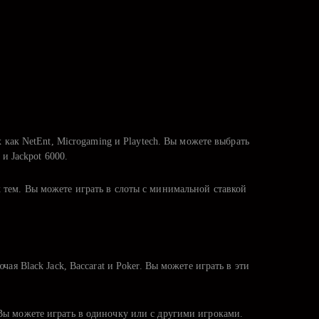
х как NetEnt, Microgaming и Playtech. Вы можете выбрать
и Jackpot 6000.
 тем. Вы можете играть в слоты с минимальной ставкой
ая Black Jack, Baccarat и Poker. Вы можете играть в эти
 Вы можете играть в одиночку или с другими игроками.