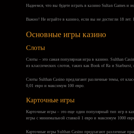
Надеемся, что вы будете играть в казино Sultan Games и и
Важно! Не играйте в казино, если вы не достигли 18 лет.
Основные игры казино
Слоты
Слоты – это самая популярная игра в казино. Sulthan Cas
из классических слотов, таких как Book of Ra и Starburst
Слоты Sulthan Casino предлагают различные темы, от кла
0,01 евро и максимум 100 евро.
Карточные игры
Карточные игры – это еще один популярный тип игр в казин
игры с минимальной ставкой 1 евро и максимум 1000 евр
Карточные игры Sulthan Casino предлагают различные пр