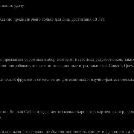
спытать удачу.
 Казино предназначено только для лиц, достигших 18 лет.
ino предлагает огромный выбор слотов от известных разработчиков, таки
, или попробовать новые и инновационные игры, такие как Gonzo’s Quest 
ссических фруктов и символов до фэнтезийных и научно-фантастических
о. Sulthan Casino предлагает несколько вариантов карточных игр, включ
о.
авила и варианты ставок, чтобы соответствовать вашим предпочтениям.