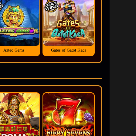
Aztec Gems
Gates of Gatot Kaca