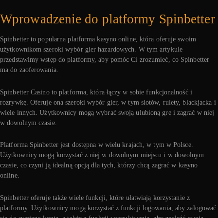
Wprowadzenie do platformy Spinbetter
Spinbetter to popularna platforma kasyno online, która oferuje swoim
użytkownikom szeroki wybór gier hazardowych. W tym artykule
przedstawimy wstęp do platformy, aby pomóc Ci zrozumieć, co Spinbetter
ma do zaoferowania.
Spinbetter Casino to platforma, która łączy w sobie funkcjonalność i
rozrywkę. Oferuje ona szeroki wybór gier, w tym slotów, rulety, blackjacka i
wiele innych. Użytkownicy mogą wybrać swoją ulubioną grę i zagrać w niej
w dowolnym czasie.
Platforma Spinbetter jest dostępna w wielu krajach, w tym w Polsce.
Użytkownicy mogą korzystać z niej w dowolnym miejscu i w dowolnym
czasie, co czyni ją idealną opcją dla tych, którzy chcą zagrać w kasyno
online.
Spinbetter oferuje także wiele funkcji, które ułatwiają korzystanie z
platformy. Użytkownicy mogą korzystać z funkcji logowania, aby zalogować