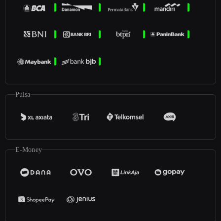
Pulsa
E-Money