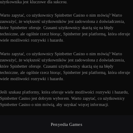
użytkownika jest kluczowe dla sukcesu.
Warto zapytać, co użytkownicy Spinbetter Casino o nim mówią? Warto
zauważyć, że większość użytkowników jest zadowolona z doświadczenia,
które Spinbetter oferuje. Czasami użytkownicy skarżą się na błędy
techniczne, ale ogólnie rzecz biorąc, Spinbetter jest platformą, która oferuje
wiele możliwości rozrywki i hazardu.
Warto zapytać, co użytkownicy Spinbetter Casino o nim mówią? Warto
zauważyć, że większość użytkowników jest zadowolona z doświadczenia,
które Spinbetter oferuje. Czasami użytkownicy skarżą się na błędy
techniczne, ale ogólnie rzecz biorąc, Spinbetter jest platformą, która oferuje
wiele możliwości rozrywki i hazardu.
Jeśli szukasz platformy, która oferuje wiele możliwości rozrywki i hazardu,
Spinbetter Casino jest dobrym wyborem. Warto zapytać, co użytkownicy
Spinbetter Casino o nim mówią, aby uzyskać więcej informacji.
Penyedia Games