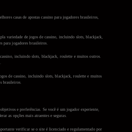
lhores casas de apostas cassino para jogadores brasileiros,
pla variedade de jogos de cassino, incluindo slots, blackjack,
 para jogadores brasileiros.
assino, incluindo slots, blackjack, roulette e muitos outros.
.
gos de cassino, incluindo slots, blackjack, roulette e muitos
 brasileiros.
 objetivos e preferências. Se você é um jogador experiente,
rar as opções mais atraentes e seguras.
portante verificar se o site é licenciado e regulamentado por