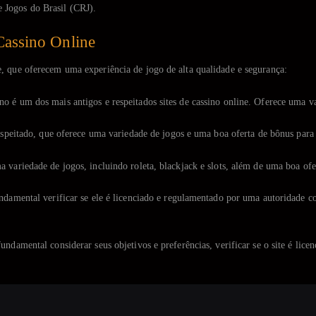
 Jogos do Brasil (CRJ).
Cassino Online
, que oferecem uma experiência de jogo de alta qualidade e segurança:
 é um dos mais antigos e respeitados sites de cassino online. Oferece uma var
respeitado, que oferece uma variedade de jogos e uma boa oferta de bônus para
a variedade de jogos, incluindo roleta, blackjack e slots, além de uma boa of
undamental verificar se ele é licenciado e regulamentado por uma autoridade c
ndamental considerar seus objetivos e preferências, verificar se o site é lice