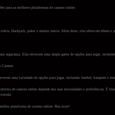
ões para as melhores plataformas de cassino online:
oleta, blackjack, poker e muitos outros. Além disso, elas oferecem bônus e pr
 sua segurança. Elas oferecem uma ampla gama de opções para jogar, incluindo
s Cassino
ferecem uma variedade de opções para jogar, incluindo futebol, basquete e mui
aforma de cassino online depende das suas necessidades e preferências. É fun
ivertida.
melhor plataforma de cassino online. Boa sorte!