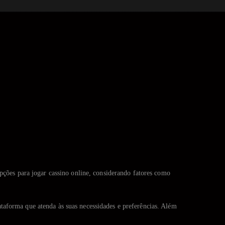
opções para jogar cassino online, considerando fatores como
taforma que atenda às suas necessidades e preferências. Além