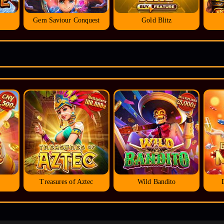
Gem Saviour Conquest
Gold Blitz
Treasures of Aztec
Wild Bandito