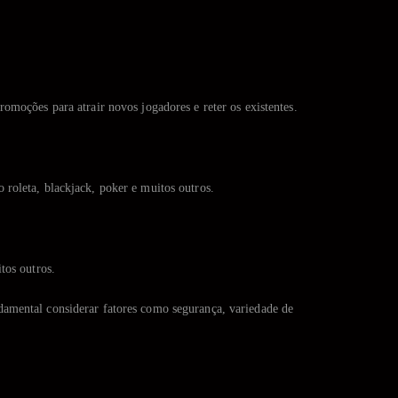
omoções para atrair novos jogadores e reter os existentes.
 roleta, blackjack, poker e muitos outros.
tos outros.
damental considerar fatores como segurança, variedade de