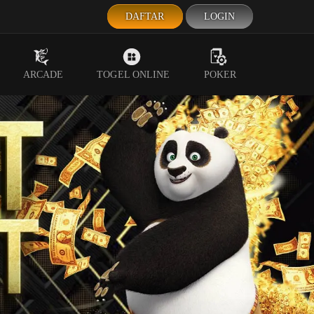
DAFTAR
LOGIN
ARCADE
TOGEL ONLINE
POKER