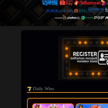
Daily Wins