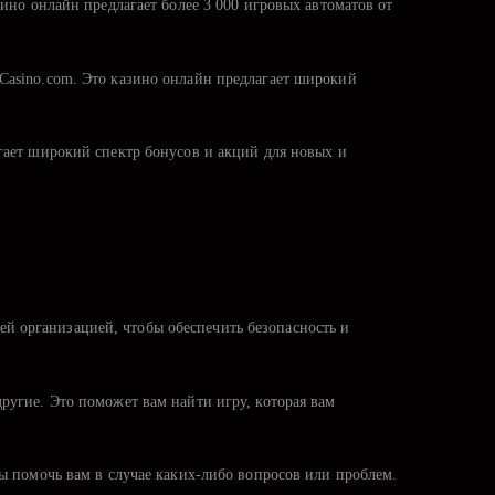
ино онлайн предлагает более 3 000 игровых автоматов от
Casino.com. Это казино онлайн предлагает широкий
гает широкий спектр бонусов и акций для новых и
й организацией, чтобы обеспечить безопасность и
ругие. Это поможет вам найти игру, которая вам
ы помочь вам в случае каких-либо вопросов или проблем.