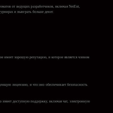
втоматов от ведущих разработчиков, включая NetEnt,
 турнирах и выиграть больше денег.
рое имеет хорошую репутацию, и которое является членом
вующую лицензию, и что оно обеспечивает безопасность
ино имеет доступную поддержку, включая чат, электронную