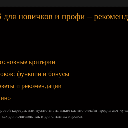
 для новичков и профи – рекоменд
 основные критерии
оков: функции и бонусы
оветы и рекомендации
зино
ровой карьеры, вам нужно знать, какие казино онлайн предлагают лучш
 как для новичков, так и для опытных игроков.