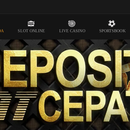
DA
SLOT ONLINE
LIVE CASINO
SPORTSBOOK