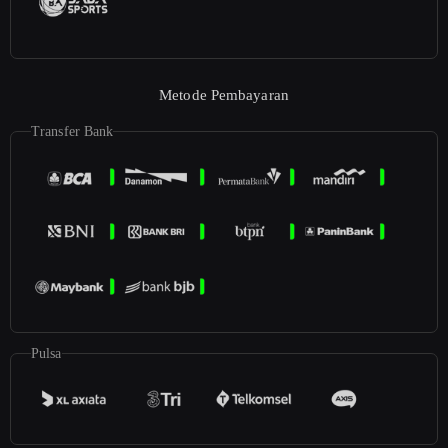
Metode Pembayaran
Transfer Bank
Pulsa