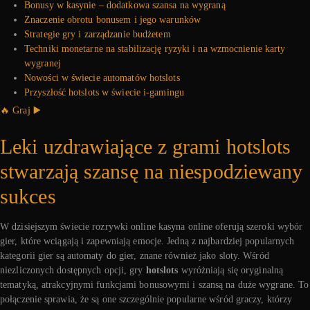
Bonusy w kasynie – dodatkowa szansa na wygraną
Znaczenie obrotu bonusem i jego warunków
Strategie gry i zarządzanie budżetem
Techniki monetarne na stabilizację ryzyki i na wzmocnienie karty
wygranej
Nowości w świecie automatów hotslots
Przyszłość hotslots w świecie i-gamingu
🔥 Graj ▶️
Leki uzdrawiające z grami hotslots
stwarzają szansę na niespodziewany
sukces
W dzisiejszym świecie rozrywki online kasyna online oferują szeroki wybór
gier, które wciągają i zapewniają emocje. Jedną z najbardziej popularnych
kategorii gier są automaty do gier, znane również jako sloty. Wśród
niezliczonych dostępnych opcji, gry
hotslots
wyróżniają się oryginalną
tematyką, atrakcyjnymi funkcjami bonusowymi i szansą na duże wygrane. To
połączenie sprawia, że są one szczególnie popularne wśród graczy, którzy