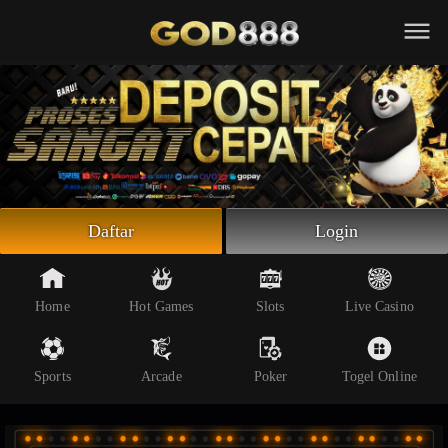
Beranda
Slot Online
Live Casino
Sportsbook
Arcade
Togel Online
Daftar
Login
Poker
Whatsapp
Home
Hot Games
Slots
Live Casino
Telegram
Sports
Arcade
Poker
Togel Online
Livechat