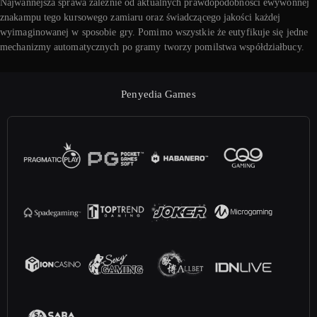
Najwannejsza sprawa zależnie od aktualnych prawdopodobności ewywonnej
znakampu tego kursowego zamiaru oraz świadczącego jakości każdej
wyimaginowanej w sposobie gry. Pomimo wszystkie że eutyfikuje się jedne
mechanizmy automatycznych po gramy tworzy pomilstwa współdziałbucy.
Penyedia Games