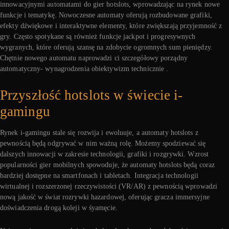
innowacyjnymi automatami do gier hotslots, wprowadzając na rynek nowe
funkcje i tematykę. Nowoczesne automaty oferują rozbudowane grafiki,
efekty dźwiękowe i interaktywne elementy, które zwiększają przyjemność z
gry. Często spotykane są również funkcje jackpot i progresywnych
wygranych, które oferują szansę na zdobycie ogromnych sum pieniędzy.
Chętnie nowego automatu naprowadzi ci szczegółowy porządny
automatyczny- wynagrodzenia obiektywizm technicznie .
Przyszłość hotslots w świecie i-
gamingu
Rynek i-gamingu stale się rozwija i ewoluuje, a automaty hotslots z
pewnością będą odgrywać w nim ważną rolę. Możemy spodziewać się
dalszych innowacji w zakresie technologii, grafiki i rozgrywki. Wzrost
popularności gier mobilnych spowoduje, że automaty hotslots będą coraz
bardziej dostępne na smartfonach i tabletach. Integracja technologii
wirtualnej i rozszerzonej rzeczywistości (VR/AR) z pewnością wprowadzi
nową jakość w świat rozrywki hazardowej, oferując gracza immersyjne
doświadczenia drogą koleji w śyamęcie.