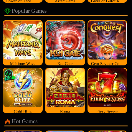
Power of Thor Megaways
Aztec Gems
Gates of Gatot Kaca
Popular Games
Mahjong Ways
Koi Gate
Gem Saviour Conquest
Gold Blitz
Roma
Fiery Sevens
Hot Games