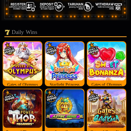
Daily Wins
Gates of Olympus
Starlight Princess
Gates of Olympus