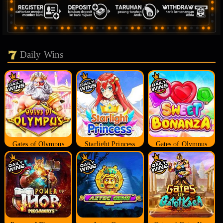
Daily Wins
Gates of Olympus
Starlight Princess
Gates of Olympus