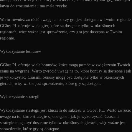
łatwa do zrozumienia i ma małe ryzyko.
Warto również zwrócić uwagę na to, czy gra jest dostępna w Twoim regionie.
GGbet PL oferuje wiele gier, które są dostępne tylko w określonych
regionach, więc ważne jest sprawdzenie, czy gra jest dostępna w Twoim
regionie.
Wykorzystanie bonusów
GGbet PL oferuje wiele bonusów, które mogą pomóc w zwiększeniu Twoich
szans na wygraną. Warto zwrócić uwagę na to, które bonusy są dostępne i jak
je wykorzystać. Czasami bonusy mogą być dostępne tylko w określonych
gierach, więc ważne jest sprawdzenie, które gry są dostępne.
Wykorzystanie strategii
Wykorzystanie strategii jest kluczem do sukcesu w GGbet PL. Warto zwrócić
uwagę na to, które strategie są dostępne i jak je wykorzystać. Czasami
strategie mogą być dostępne tylko w określonych gierach, więc ważne jest
sprawdzenie, które gry są dostępne.