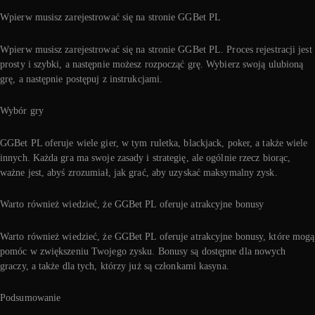
Wpierw musisz zarejestrować się na stronie GGBet PL
Wpierw musisz zarejestrować się na stronie GGBet PL. Proces rejestracji jest
prosty i szybki, a następnie możesz rozpocząć grę. Wybierz swoją ulubioną
grę, a następnie postępuj z instrukcjami.
Wybór gry
GGBet PL oferuje wiele gier, w tym ruletka, blackjack, poker, a także wiele
innych. Każda gra ma swoje zasady i strategię, ale ogólnie rzecz biorąc,
ważne jest, abyś zrozumiał, jak grać, aby uzyskać maksymalny zysk.
Warto również wiedzieć, że GGBet PL oferuje atrakcyjne bonusy
Warto również wiedzieć, że GGBet PL oferuje atrakcyjne bonusy, które mogą
pomóc w zwiększeniu Twojego zysku. Bonusy są dostępne dla nowych
graczy, a także dla tych, którzy już są członkami kasyna.
Podsumowanie