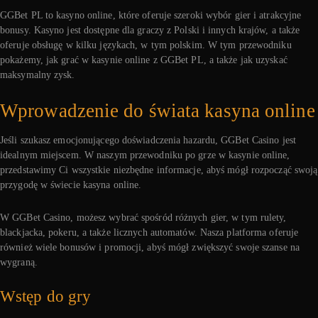
GGBet PL to kasyno online, które oferuje szeroki wybór gier i atrakcyjne
bonusy. Kasyno jest dostępne dla graczy z Polski i innych krajów, a także
oferuje obsługę w kilku językach, w tym polskim. W tym przewodniku
pokażemy, jak grać w kasynie online z GGBet PL, a także jak uzyskać
maksymalny zysk.
Wprowadzenie do świata kasyna online
Jeśli szukasz emocjonującego doświadczenia hazardu, GGBet Casino jest
idealnym miejscem. W naszym przewodniku po grze w kasynie online,
przedstawimy Ci wszystkie niezbędne informacje, abyś mógł rozpocząć swoją
przygodę w świecie kasyna online.
W GGBet Casino, możesz wybrać spośród różnych gier, w tym rulety,
blackjacka, pokeru, a także licznych automatów. Nasza platforma oferuje
również wiele bonusów i promocji, abyś mógł zwiększyć swoje szanse na
wygraną.
Wstęp do gry