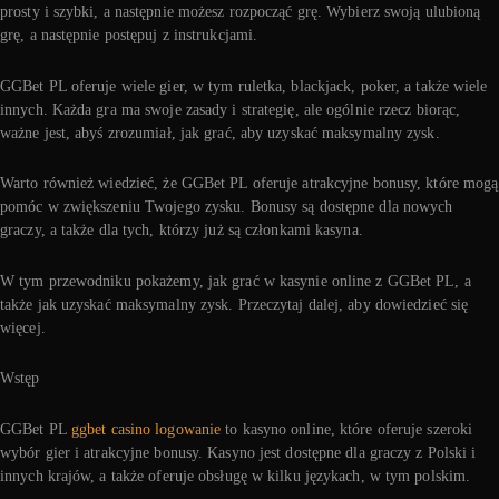
prosty i szybki, a następnie możesz rozpocząć grę. Wybierz swoją ulubioną
grę, a następnie postępuj z instrukcjami.
GGBet PL oferuje wiele gier, w tym ruletka, blackjack, poker, a także wiele
innych. Każda gra ma swoje zasady i strategię, ale ogólnie rzecz biorąc,
ważne jest, abyś zrozumiał, jak grać, aby uzyskać maksymalny zysk.
Warto również wiedzieć, że GGBet PL oferuje atrakcyjne bonusy, które mogą
pomóc w zwiększeniu Twojego zysku. Bonusy są dostępne dla nowych
graczy, a także dla tych, którzy już są członkami kasyna.
W tym przewodniku pokażemy, jak grać w kasynie online z GGBet PL, a
także jak uzyskać maksymalny zysk. Przeczytaj dalej, aby dowiedzieć się
więcej.
Wstęp
GGBet PL
ggbet casino logowanie
to kasyno online, które oferuje szeroki
wybór gier i atrakcyjne bonusy. Kasyno jest dostępne dla graczy z Polski i
innych krajów, a także oferuje obsługę w kilku językach, w tym polskim.