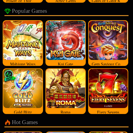
Power of Thor Megaways
Aztec Gems
Gates of Gatot Kaca
Popular Games
Mahjong Ways
Koi Gate
Gem Saviour Conquest
Gold Blitz
Roma
Fiery Sevens
Hot Games