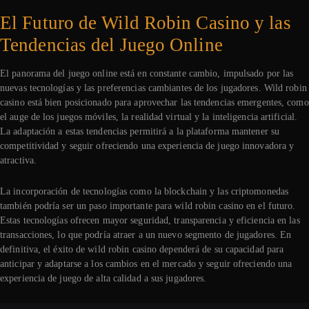
El Futuro de Wild Robin Casino y las
Tendencias del Juego Online
El panorama del juego online está en constante cambio, impulsado por las
nuevas tecnologías y las preferencias cambiantes de los jugadores. Wild robin
casino está bien posicionado para aprovechar las tendencias emergentes, como
el auge de los juegos móviles, la realidad virtual y la inteligencia artificial.
La adaptación a estas tendencias permitirá a la plataforma mantener su
competitividad y seguir ofreciendo una experiencia de juego innovadora y
atractiva.
La incorporación de tecnologías como la blockchain y las criptomonedas
también podría ser un paso importante para wild robin casino en el futuro.
Estas tecnologías ofrecen mayor seguridad, transparencia y eficiencia en las
transacciones, lo que podría atraer a un nuevo segmento de jugadores. En
definitiva, el éxito de wild robin casino dependerá de su capacidad para
anticipar y adaptarse a los cambios en el mercado y seguir ofreciendo una
experiencia de juego de alta calidad a sus jugadores.