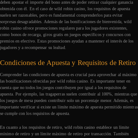
deben apostar el importe del bono antes de poder retirar cualquier ganancia
obtenida con él. En el caso de wild robin casino, los requisitos de apuesta
suelen ser razonables, pero es fundamental comprenderlos para evitar
sorpresas desagradables. Además de las bonificaciones de bienvenida, wild
robin casino ofrece promociones regulares para los jugadores existentes,
como bonos de recarga, giros gratis en juegos específicos y concursos con
premios en efectivo. Estas promociones ayudan a mantener el interés de los
jugadores y a recompensar su lealtad.
Condiciones de Apuesta y Requisitos de Retiro
Comprender las condiciones de apuesta es crucial para aprovechar al máximo
las bonificaciones ofrecidas por wild robin casino. Es importante tener en
cuenta que no todos los juegos contribuyen por igual a los requisitos de
apuesta. Por ejemplo, las tragaperras suelen contribuir al 100%, mientras que
los juegos de mesa pueden contribuir solo un porcentaje menor. Además, es
importante verificar si existe un límite máximo de apuesta permitido mientras
se cumple con los requisitos de apuesta.
En cuanto a los requisitos de retiro, wild robin casino establece un límite
mínimo de retiro y un límite máximo de retiro por transacción. También