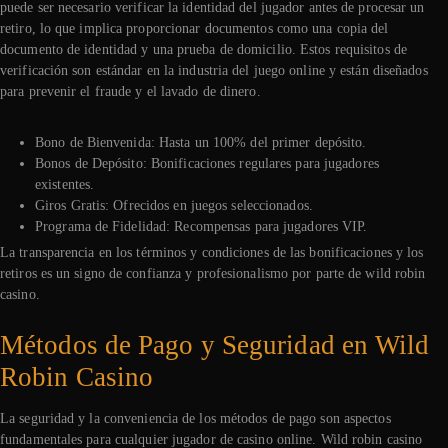
puede ser necesario verificar la identidad del jugador antes de procesar un
retiro, lo que implica proporcionar documentos como una copia del
documento de identidad y una prueba de domicilio. Estos requisitos de
verificación son estándar en la industria del juego online y están diseñados
para prevenir el fraude y el lavado de dinero.
Bono de Bienvenida: Hasta un 100% del primer depósito.
Bonos de Depósito: Bonificaciones regulares para jugadores
existentes.
Giros Gratis: Ofrecidos en juegos seleccionados.
Programa de Fidelidad: Recompensas para jugadores VIP.
La transparencia en los términos y condiciones de las bonificaciones y los
retiros es un signo de confianza y profesionalismo por parte de wild robin
casino.
Métodos de Pago y Seguridad en Wild
Robin Casino
La seguridad y la conveniencia de los métodos de pago son aspectos
fundamentales para cualquier jugador de casino online. Wild robin casino