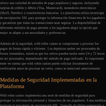
ofrece una variedad de métodos de pago populares y seguros, incluyendo
tarjetas de crédito y débito (Visa, Mastercard), monederos electrónicos
(Skrill, Neteller) y transferencias bancarias. La plataforma utiliza tecnología
de encriptación SSL para proteger la información financiera de los jugadores
y garantizar que todas las transacciones sean seguras. La disponibilidad de
diferentes métodos de pago permite a los jugadores elegir la opción que
mejor se adapte a sus necesidades y preferencias.
Además de la seguridad, wild robin casino se compromete a procesar los
pagos de forma rápida y eficiente. Los depósitos suelen ser procesados de
forma instantánea, mientras que los retiros pueden tardar entre 24 y 72 horas
en ser procesados, dependiendo del método de pago utilizado. Es importante
tener en cuenta que wild robin casino puede solicitar documentos de
verificación antes de procesar un retiro, como se mencionó anteriormente.
Medidas de Seguridad Implementadas en la
Plataforma
Wild robin casino implementa una serie de medidas de seguridad para
proteger la información personal y financiera de sus jugadores. Estas medidas
incluyen la tecnología de encriptación SSL, firewalls de última generación y