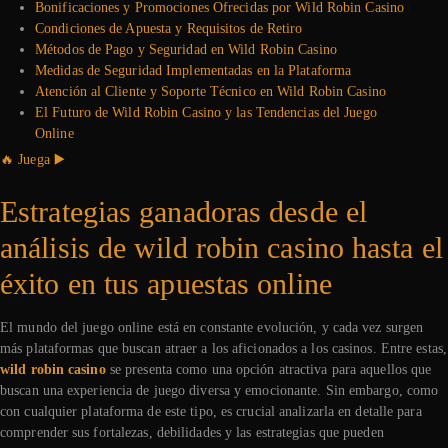
Bonificaciones y Promociones Ofrecidas por Wild Robin Casino
Condiciones de Apuesta y Requisitos de Retiro
Métodos de Pago y Seguridad en Wild Robin Casino
Medidas de Seguridad Implementadas en la Plataforma
Atención al Cliente y Soporte Técnico en Wild Robin Casino
El Futuro de Wild Robin Casino y las Tendencias del Juego
Online
🔥 Juega ▶️
Estrategias ganadoras desde el
análisis de wild robin casino hasta el
éxito en tus apuestas online
El mundo del juego online está en constante evolución, y cada vez surgen
más plataformas que buscan atraer a los aficionados a los casinos. Entre estas,
wild robin casino
se presenta como una opción atractiva para aquellos que
buscan una experiencia de juego diversa y emocionante. Sin embargo, como
con cualquier plataforma de este tipo, es crucial analizarla en detalle para
comprender sus fortalezas, debilidades y las estrategias que pueden