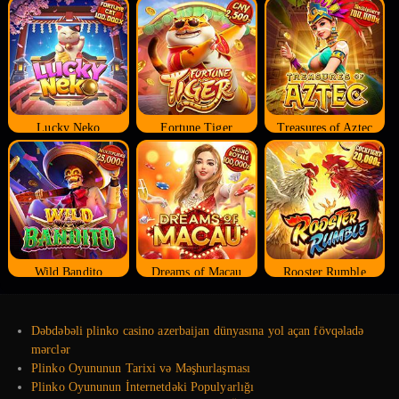
Lucky Neko
Fortune Tiger
Treasures of Aztec
Wild Bandito
Dreams of Macau
Rooster Rumble
Dəbdəbəli plinko casino azerbaijan dünyasına yol açan fövqəladə
mərclər
Plinko Oyununun Tarixi və Məşhurlaşması
Plinko Oyununun İnternetdəki Populyarlığı