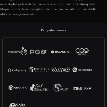
rəqabətqabiliyətli saxlamaq və daha rahat oyun mühiti yaratmaqdadır.
Məqsəd, oyunçuların maraqlarını təmin etmək və onları uzunmüddətli
istifadəçilərə çevirməkdir.
Penyedia Games