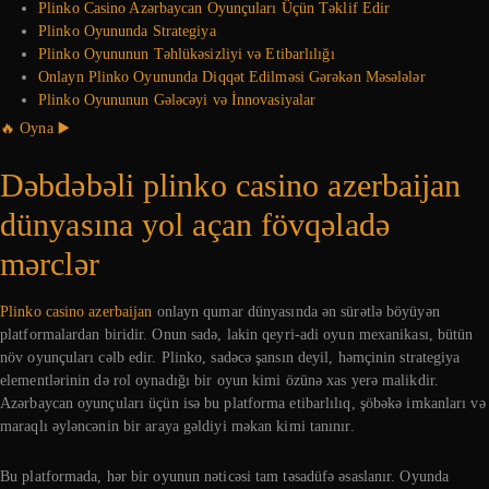
Plinko Casino Azərbaycan Oyunçuları Üçün Təklif Edir
Plinko Oyununda Strategiya
Plinko Oyununun Təhlükəsizliyi və Etibarlılığı
Onlayn Plinko Oyununda Diqqət Edilməsi Gərəkən Məsələlər
Plinko Oyununun Gələcəyi və İnnovasiyalar
🔥 Oyna ▶️
Dəbdəbəli plinko casino azerbaijan
dünyasına yol açan fövqəladə
mərclər
Plinko casino azerbaijan
onlayn qumar dünyasında ən sürətlə böyüyən
platformalardan biridir. Onun sadə, lakin qeyri-adi oyun mexanikası, bütün
növ oyunçuları cəlb edir. Plinko, sadəcə şansın deyil, həmçinin strategiya
elementlərinin də rol oynadığı bir oyun kimi özünə xas yerə malikdir.
Azərbaycan oyunçuları üçün isə bu platforma etibarlılıq, şöbəkə imkanları və
maraqlı əyləncənin bir araya gəldiyi məkan kimi tanınır.
Bu platformada, hər bir oyunun nəticəsi tam təsadüfə əsaslanır. Oyunda