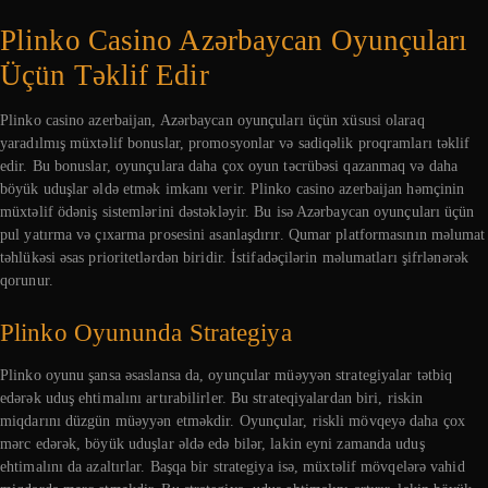
Plinko Casino Azərbaycan Oyunçuları
Üçün Təklif Edir
Plinko casino azerbaijan, Azərbaycan oyunçuları üçün xüsusi olaraq
yaradılmış müxtəlif bonuslar, promosyonlar və sadiqəlik proqramları təklif
edir. Bu bonuslar, oyunçulara daha çox oyun təcrübəsi qazanmaq və daha
böyük uduşlar əldə etmək imkanı verir. Plinko casino azerbaijan həmçinin
müxtəlif ödəniş sistemlərini dəstəkləyir. Bu isə Azərbaycan oyunçuları üçün
pul yatırma və çıxarma prosesini asanlaşdırır. Qumar platformasının məlumat
təhlükəsi əsas prioritetlərdən biridir. İstifadəçilərin məlumatları şifrlənərək
qorunur.
Plinko Oyununda Strategiya
Plinko oyunu şansa əsaslansa da, oyunçular müəyyən strategiyalar tətbiq
edərək uduş ehtimalını artırabilirler. Bu strateqiyalardan biri, riskin
miqdarını düzgün müəyyən etməkdir. Oyunçular, riskli mövqeyə daha çox
mərc edərək, böyük uduşlar əldə edə bilər, lakin eyni zamanda uduş
ehtimalını da azaltırlar. Başqa bir strategiya isə, müxtəlif mövqelərə vahid