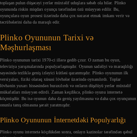
toplaşan pulun düşəcəyi yerlər müxtəlif uduşlara səbəb ola bilər. Plinko
oyununda riskin miqdarı oyunçu tərəfindən özü müəyyən edilir. Bu,
oyunçulara oyun prosesi üzərində daha çox nəzarət etmək imkanı verir və
təcrübələrini daha da maraqlı edir.
Plinko Oyununun Tarixi və
Məşhurlaşması
Plinko oyununun tarixi 1970-ci illərə gedib çıxır. O zaman bu oyun,
televiziya yarışmalarında populyarlaşmışdır. Oyunun sadəliyi və maraqlılığı
sayəsində tezliklə geniş izləyici kütləsi qazanmışdır. Plinko oyununun ilk
versiyaları, fiziki olaraq xüsusi lövhələr üzərində oynanılırdı. Toplar
lövhənin yuxarı hissəsindən buraxılırdı və onların düşdüyü yerlər müxtəlif
mükafatları müəyyən edirdi. Zaman keçdikcə, plinko oyunu internetə
köçmüşdür. Bu isə oyunun daha da geniş yayılmasına və daha çox oyunçunun
onunla tanış olmasına şərait yaratmışdır.
Plinko Oyununun İnternetdəki Populyarlığı
Plinko oyunu internetə köçdükdən sonra, onlayn kazinolar tərəfindən qəbul