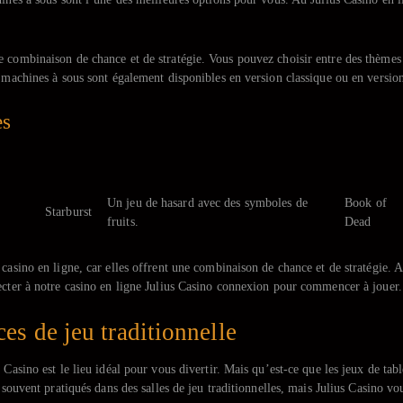
combinaison de chance et de stratégie. Vous pouvez choisir entre des thèmes va
s machines à sous sont également disponibles en version classique ou en versio
es
Un jeu de hasard avec des symboles de
Book of
Starburst
fruits.
Dead
 casino en ligne, car elles offrent une combinaison de chance et de stratégie.
ecter à notre casino en ligne Julius Casino connexion pour commencer à jouer.
ces de jeu traditionnelle
Casino est le lieu idéal pour vous divertir. Mais qu’est-ce que les jeux de tabl
souvent pratiqués dans des salles de jeu traditionnelles, mais Julius Casino vou