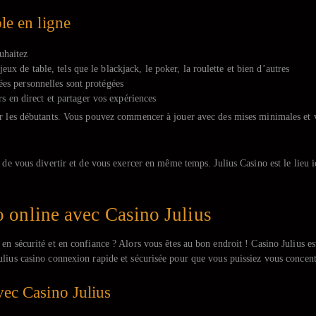
le en ligne
uhaitez
eux de table, tels que le blackjack, le poker, la roulette et bien d’autres
nées personnelles sont protégées
 en direct et partager vos expériences
our les débutants. Vous pouvez commencer à jouer avec des mises minimales e
 de vous divertir et de vous exercer en même temps. Julius Casino est le lieu i
o online avec Casino Julius
n sécurité et en confiance ? Alors vous êtes au bon endroit ! Casino Julius es
lius casino connexion rapide et sécurisée pour que vous puissiez vous concentr
vec Casino Julius