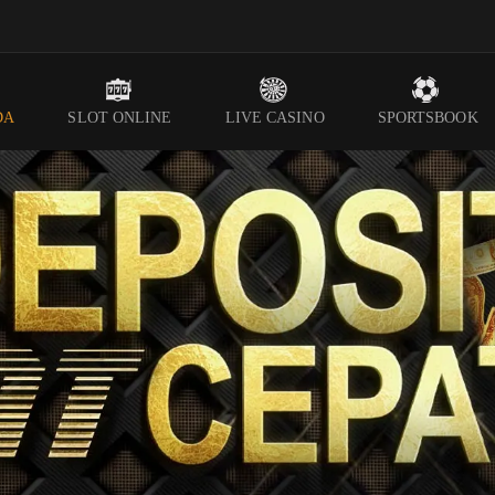
DA
SLOT ONLINE
LIVE CASINO
SPORTSBOOK