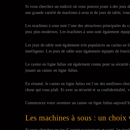
Si vous cherchez un endroit où vous pouvez jouer à des jeux d
une grande variété de machines à sous et de jeux de table, vous
Les machines à sous sont l’une des attractions principales du c
jeux plus modernes. Les machines à sous sont également équipée
Les jeux de table sont également très populaires au casino en li
intelligents. Les jeux de table sont également équipés de fonctio
Le casino en ligne Julius est également connu pour sa sécurité 
jouant au casino en ligne Julius.
En résumé, le casino en ligne Julius est l’un des meilleurs cho
chose qui vous plaît. Et avec sa sécurité et sa confidentialité, 
Commencez votre aventure au casino en ligne Julius aujourd’h
Les machines à sous : un choix v
Si vous cherchez un jeu d’argent passionnant et varié, les mac