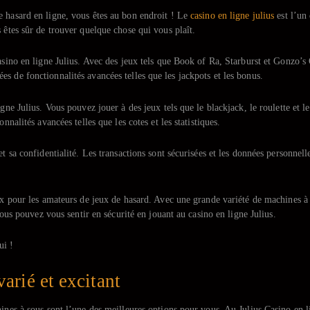
e hasard en ligne, vous êtes au bon endroit ! Le
casino en ligne julius
est l’un
 êtes sûr de trouver quelque chose qui vous plaît.
asino en ligne Julius. Avec des jeux tels que Book of Ra, Starburst et Gonzo’s 
s de fonctionnalités avancées telles que les jackpots et les bonus.
gne Julius. Vous pouvez jouer à des jeux tels que le blackjack, le roulette et l
nnalités avancées telles que les cotes et les statistiques.
et sa confidentialité. Les transactions sont sécurisées et les données personnel
ix pour les amateurs de jeux de hasard. Avec une grande variété de machines à 
vous pouvez vous sentir en sécurité en jouant au casino en ligne Julius.
ui !
arié et excitant
hines à sous sont l’une des meilleures options pour vous. Au Julius Casino en 