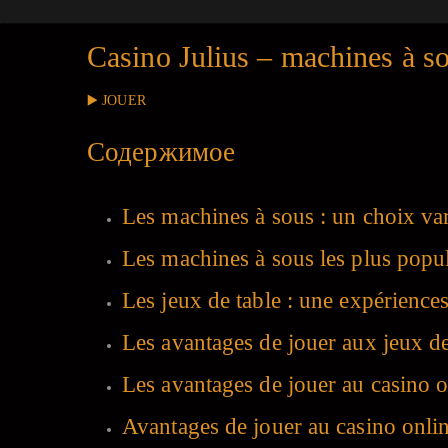
Casino Julius – machines à sou
▶️ JOUER
Содержимое
Les machines à sous : un choix vari
Les machines à sous les plus popul
Les jeux de table : une expériences
Les avantages de jouer aux jeux de
Les avantages de jouer au casino o
Avantages de jouer au casino onli