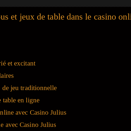
s et jeux de table dans le casino onl
é et excitant
aires
 de jeu traditionnelle
 table en ligne
nline avec Casino Julius
ne avec Casino Julius