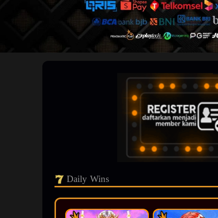
Daily Wins