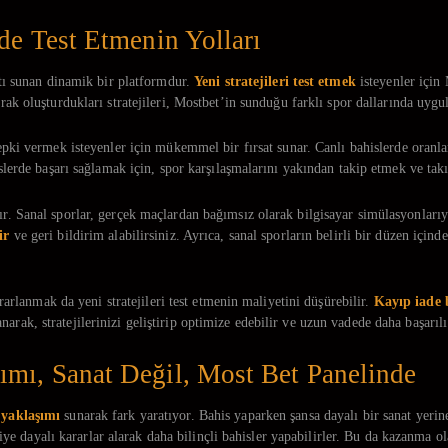
nde Test Etmenin Yolları
satı sunan dinamik bir platformdur.
Yeni stratejileri test etmek
isteyenler için 
rak oluşturdukları stratejileri, Mostbet’in sunduğu farklı spor dallarında uygula
 tepki vermek isteyenler için mükemmel bir fırsat sunar. Canlı bahislerde oranlar
ahislerde başarı sağlamak için, spor karşılaşmalarını yakından takip etmek ve t
ır. Sanal sporlar, gerçek maçlardan bağımsız olarak bilgisayar simülasyonlarıyl
ir
ve geri bildirim alabilirsiniz. Ayrıca, sanal sporların belirli bir düzen için
lanmak da yeni stratejileri test etmenin maliyetini düşürebilir.
Kayıp iade 
rak, stratejilerinizi geliştirip optimize edebilir ve uzun vadede daha başarılı 
ımı, Sanat Değil, Most Bet Panelinde
ç yaklaşımı
sunarak fark yaratıyor. Bahis yaparken şansa dayalı bir sanat yerin
 dayalı kararlar alarak daha bilinçli bahisler yapabilirler. Bu da kazanma olas