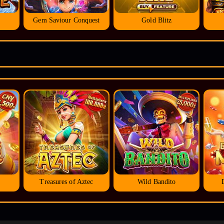
Gem Saviour Conquest
Gold Blitz
Treasures of Aztec
Wild Bandito