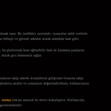
lanak tanır. Bu özellikler sayesinde, oyuncular anlık verilerle
daha bilinçli ve güvenli adımlar atmak mümkün hale gelir.
r, bu platformda hem eğlenebilir hem de kazanma şanslarını
i olarak geri dönmesini sağlar.
larını takip ederek stratejilerini geliştirme fırsatına sahip
ahislerin analizi ve sonuçların değerlendirilmesi, kullanıcıların
ıt tutma
imkanı sunarak bu süreci kolaylaştırır. Kullanıcılar,
 göstermektedir: