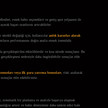
Mostbet, esnek bahis seçenekleri ve geniş spor yelpazesi ile
yarak başarı oranlarını artırabilirler.
 sürekli değiştiği için, kullanıcılar
anlık kararlar alarak
akımların performansını doğru analiz etmek önemlidir.
a gerçekleştirilen etkinliklerdir ve kısa sürede sonuçlanır. Bu
de gerçekleşmesi nedeniyle daha öngörülebilir sonuçlar elde
bonusları veya ilk para yatırma bonusları
, riski azaltarak
sonuçlar elde edebilirsiniz.
e, sistematik bir planlama ve analizle başarıya ulaşmak
ılığını artırır ve bahis deneyimini daha tatmin edici hale