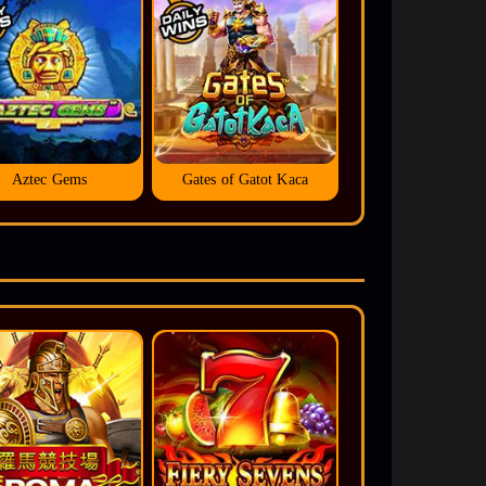
Aztec Gems
Gates of Gatot Kaca