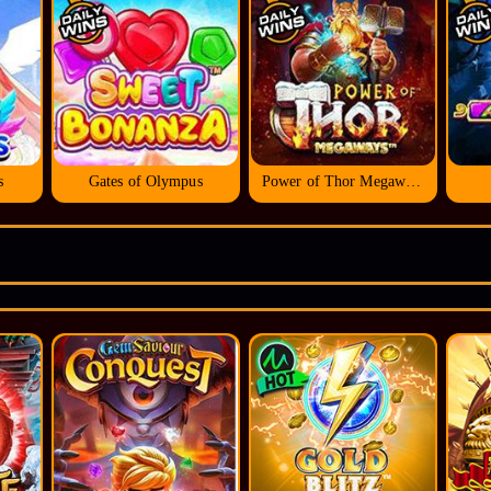
s
Gates of Olympus
Power of Thor Megaways